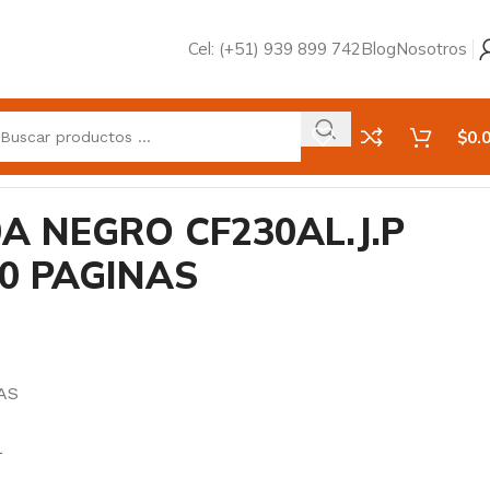
Cel: (+51) 939 899 742
Blog
Nosotros
$
0.
A NEGRO CF230AL.J.P
0 PAGINAS
AS
L