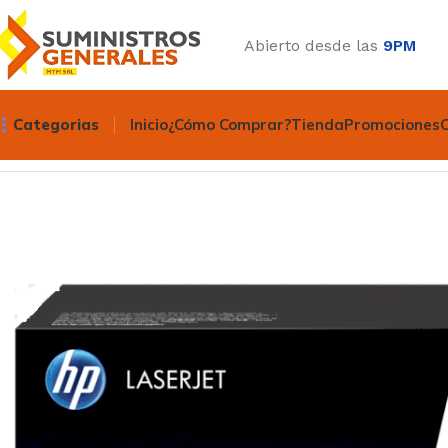
Abierto desde las
9PM
Categorias
Inicio
¿Cómo Comprar?
Tienda
Promociones
Inicio
Suministros
Toner
Toner Hp
TONER HP 30A NEGRO