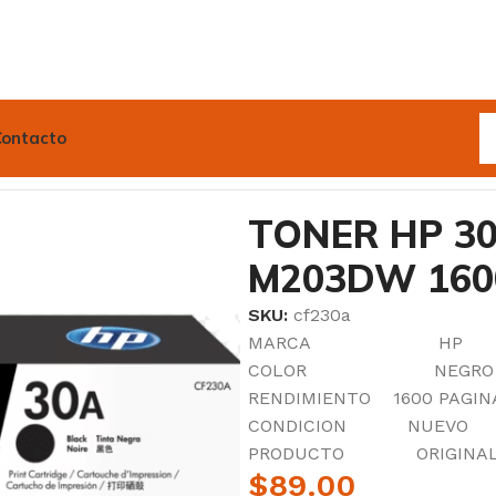
Contacto
 CF230AL.J.P M203DW 1600 PAGINAS
TONER HP 30
M203DW 160
SKU:
cf230a
MARCA HP
COLOR NEGRO
RENDIMIENTO 1600 PAGIN
CONDICION NUEVO
PRODUCTO ORIGINA
$
89.00