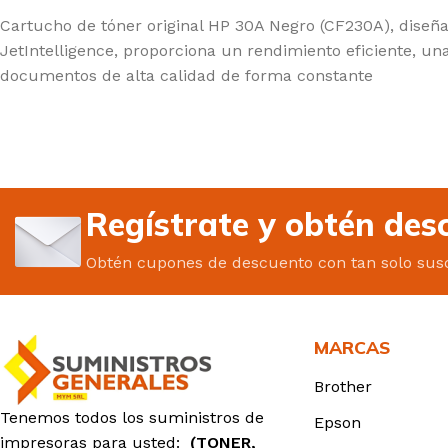
Cartucho de tóner original HP 30A Negro (CF230A), diseñad
JetIntelligence, proporciona un rendimiento eficiente, una
documentos de alta calidad de forma constante
Regístrate y obtén des
Obtén cupones de descuento con tan solo susc
MARCAS
Brother
Tenemos todos los suministros de
Epson
impresoras para usted:
(TONER,