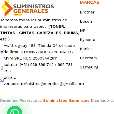
MARCAS
Brother
Tenemos todos los suministros de
Epson
impresoras para usted:
(TONER,
HP
TINTAS , CINTAS, CABEZALES, DRUMS,
etc )
Kyocera
Av. Uruguay 483, Tienda 04 cercado
Konica
de lima SUMINISTROS GENERALES
Lexmark
MYM SRL RUC:20603442611
celular: (+51) 939 899 742 / 995 781
Samsung
793
Email:
ventas.suministrosgenerales@gmail.com
Derechos Reservados
Suministros Generales
DIseñado p