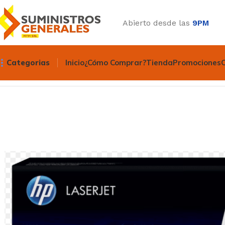
Abierto desde las
9PM
Categorias
Inicio
¿Cómo Comprar?
Tienda
Promociones
Inicio
Suministros
Toner
Toner Hp
Toner HP 36a cb436a n