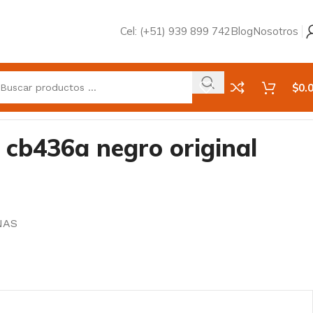
Cel: (+51) 939 899 742
Blog
Nosotros
$
0.
 cb436a negro original
NAS