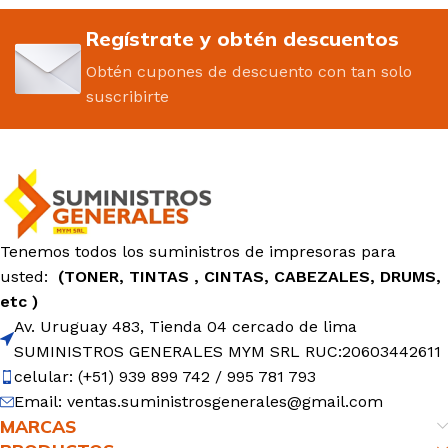
Regístrate y obtén descuentos
Obtén cupones de descuento con tan solo
suscribirte
Tenemos todos los suministros de impresoras para
usted:
(TONER, TINTAS , CINTAS, CABEZALES, DRUMS,
etc )
Av. Uruguay 483, Tienda 04 cercado de lima
SUMINISTROS GENERALES MYM SRL RUC:20603442611
celular: (+51) 939 899 742 / 995 781 793
Email: ventas.suministrosgenerales@gmail.com
MARCAS