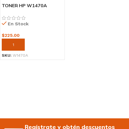
TONER HP W1470A
(147A) L.J. 107A BLACK
10,500 PGS
En Stock
$
225.00
AÑADIR AL CARRITO
SKU:
W1470A
Regístrate y obtén descuentos