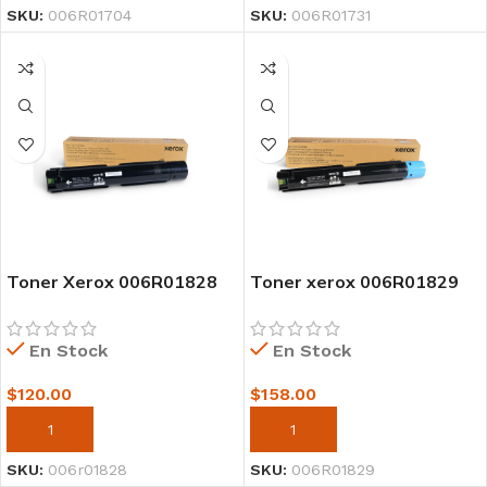
SKU:
006R01704
SKU:
006R01731
Toner Xerox 006R01828
Toner xerox 006R01829
Para C7120/C7125/C7130
cyan PARA
Negro 22,200 Paginas
C7125/C7120/C7130
En Stock
En Stock
$
120.00
$
158.00
AÑADIR AL CARRITO
AÑADIR AL CARRITO
SKU:
006r01828
SKU:
006R01829