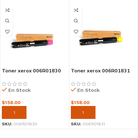
Toner xerox 006R01830
Toner xerox 006R01831
mageta PARA
yellow Para
C7125/C7120/C7130
C7125/C7120/C7130
En Stock
En Stock
$
158.00
$
158.00
AÑADIR AL CARRITO
AÑADIR AL CARRITO
SKU:
006R01830
SKU:
006R01831