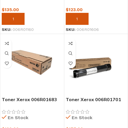
$
135.00
$
123.00
AÑADIR AL CARRITO
AÑADIR AL CARRITO
SKU:
006R01160
SKU:
006R01606
Toner Xerox 006R01683
Toner Xerox 006R01701
Altalink B8045 B8055,
Black AltaLink c8030
b8075 88k $135.00
En Stock
En Stock