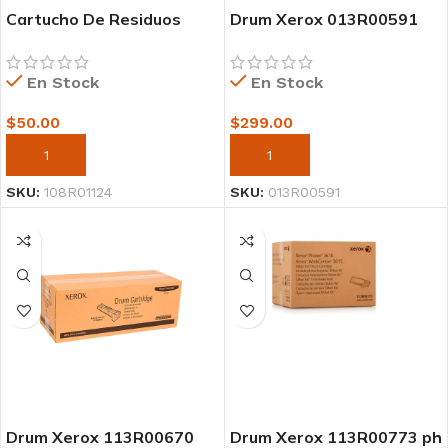
Cartucho De Residuos
Drum Xerox 013R00591
Xerox 108R01124 Para
wc 5325/5330/5335
Phaser C405-C400
En Stock
En Stock
6600/WorkCentre 6605
$
50.00
$
299.00
AÑADIR AL CARRITO
AÑADIR AL CARRITO
SKU:
108R01124
SKU:
013R00591
Drum Xerox 113R00670
Drum Xerox 113R00773 ph