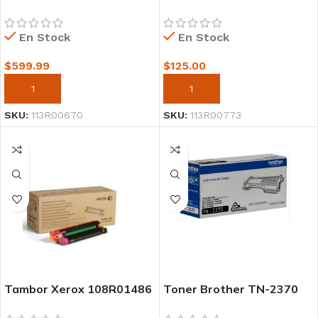
Phaser 5500/5550 60k
3610 68k
En Stock
En Stock
$
599.99
$
125.00
AÑADIR AL CARRITO
AÑADIR AL CARRITO
SKU:
113R00670
SKU:
113R00773
Tambor Xerox 108R01486
Toner Brother TN-2370
Magenta c605 40k.
HL-l2360dw, dcp-l2540dw