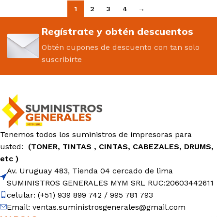
1
2
3
4
→
Regístrate y obtén descuentos
Obtén cupones de descuento con tan solo
suscribirte
Tenemos todos los suministros de impresoras para
usted:
(TONER, TINTAS , CINTAS, CABEZALES, DRUMS,
etc )
Av. Uruguay 483, Tienda 04 cercado de lima
SUMINISTROS GENERALES MYM SRL RUC:20603442611
celular: (+51) 939 899 742 / 995 781 793
Email: ventas.suministrosgenerales@gmail.com