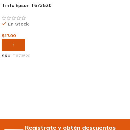
Tinta Epson T673520
Light Cian 70ml
En Stock
$
17.00
AÑADIR AL CARRITO
SKU:
T673520
Regístrate y obtén descuentos