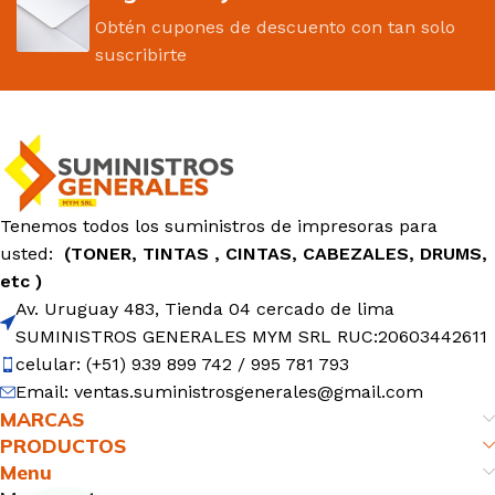
Obtén cupones de descuento con tan solo
suscribirte
Tenemos todos los suministros de impresoras para
usted:
(TONER, TINTAS , CINTAS, CABEZALES, DRUMS,
etc )
Av. Uruguay 483, Tienda 04 cercado de lima
SUMINISTROS GENERALES MYM SRL RUC:20603442611
celular: (+51) 939 899 742 / 995 781 793
Email: ventas.suministrosgenerales@gmail.com
MARCAS
PRODUCTOS
Menu