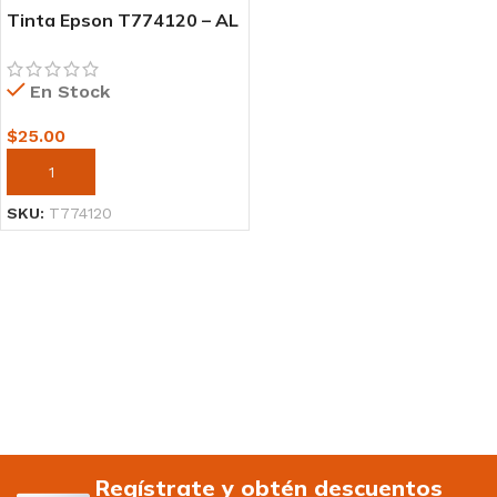
Tinta Epson T774120 – AL
Negro 140ml
En Stock
$
25.00
AÑADIR AL CARRITO
SKU:
T774120
Regístrate y obtén descuentos