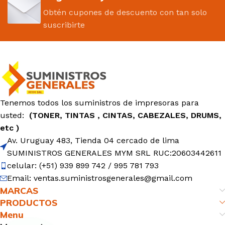
Obtén cupones de descuento con tan solo
suscribirte
Tenemos todos los suministros de impresoras para
usted:
(TONER, TINTAS , CINTAS, CABEZALES, DRUMS,
etc )
Av. Uruguay 483, Tienda 04 cercado de lima
SUMINISTROS GENERALES MYM SRL RUC:20603442611
celular: (+51) 939 899 742 / 995 781 793
Email: ventas.suministrosgenerales@gmail.com
MARCAS
PRODUCTOS
Menu