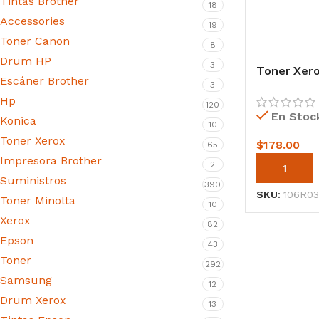
Tintas Brother
18
Accessories
19
Toner Canon
8
Drum HP
3
Toner Xero
Escáner Brother
c400, c405
3
Hp
120
En Stoc
Konica
10
Toner Xerox
$
178.00
65
Impresora Brother
2
AÑADIR AL
Suministros
390
SKU:
106R03
Toner Minolta
10
Xerox
82
Epson
43
Toner
292
Samsung
12
Drum Xerox
13