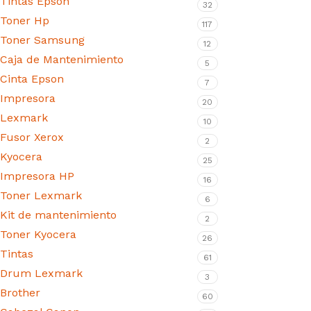
Tintas Epson
32
Toner Hp
117
Toner Samsung
12
Caja de Mantenimiento
5
Cinta Epson
7
Impresora
20
Lexmark
10
Fusor Xerox
2
Kyocera
25
Impresora HP
16
Toner Lexmark
6
Kit de mantenimiento
2
Toner Kyocera
26
Tintas
61
Drum Lexmark
3
Brother
60