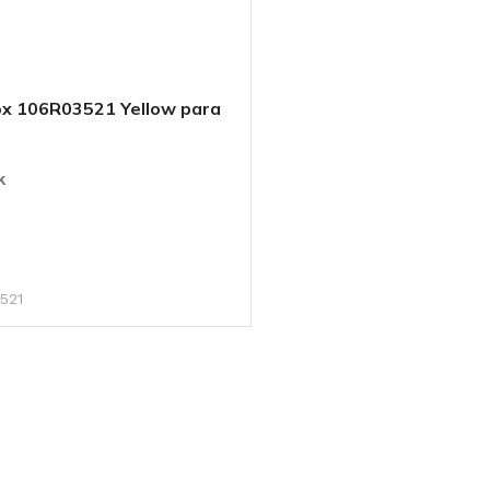
x 106R03521 Yellow para
k
 CARRITO
521