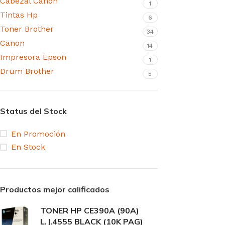
Cabezal Canon
1
Tintas Hp
6
Toner Brother
34
Canon
14
Impresora Epson
1
Drum Brother
5
Status del Stock
En Promoción
En Stock
Productos mejor calificados
TONER HP CE390A (90A)
L.J.4555 BLACK (10K PAG)