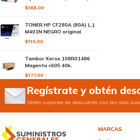
$
188.00
TONER HP CF280A (80A) L.J.
M401N NEGRO original
$
115.00
Tambor Xerox 108R01486
Magenta c605 40k.
$
177.00
Regístrate y obtén des
Obtén cupones de descuento con tan solo susc
MARCAS