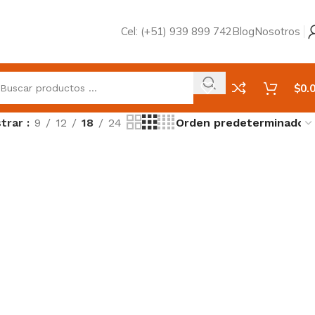
Cel: (+51) 939 899 742
Blog
Nosotros
$
0.
trar
9
12
18
24