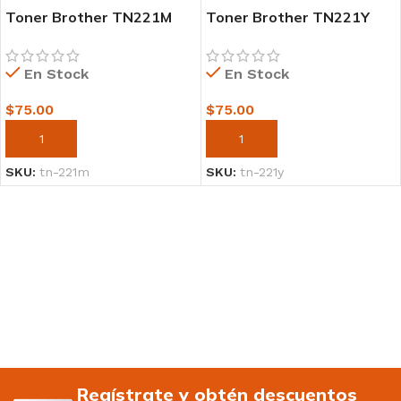
Toner Brother TN221M
Toner Brother TN221Y
Magenta
Yellow
(HL3150CDN/HL3170CDW
(HL3150CDN/HL3170CDW
En Stock
En Stock
)
)
$
75.00
$
75.00
AÑADIR AL CARRITO
AÑADIR AL CARRITO
SKU:
tn-221m
SKU:
tn-221y
Regístrate y obtén descuentos