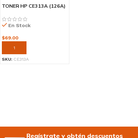
TONER HP CE313A (126A)
L.J. CP1025 MAGENTA
1000PG
En Stock
$
69.00
AÑADIR AL CARRITO
SKU:
CE313A
Regístrate y obtén descuentos