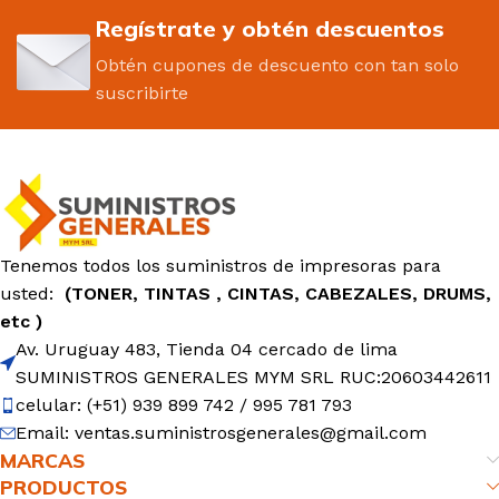
Regístrate y obtén descuentos
Obtén cupones de descuento con tan solo
suscribirte
Tenemos todos los suministros de impresoras para
usted:
(TONER, TINTAS , CINTAS, CABEZALES, DRUMS,
etc )
Av. Uruguay 483, Tienda 04 cercado de lima
SUMINISTROS GENERALES MYM SRL RUC:20603442611
celular: (+51) 939 899 742 / 995 781 793
Email: ventas.suministrosgenerales@gmail.com
MARCAS
PRODUCTOS